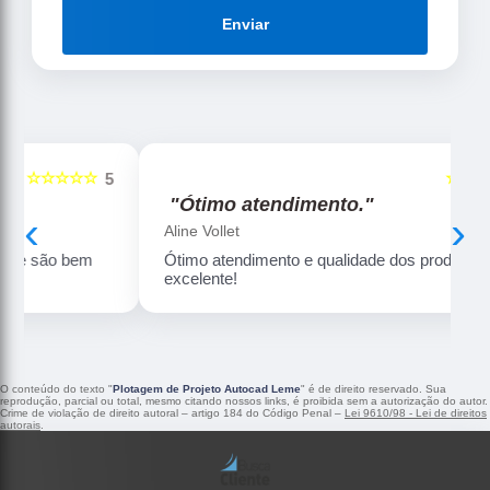
Enviar
☆☆☆☆☆
5
5
"Ótimo atendimento."
‹
›
Aline Vollet
Ótimo atendimento e qualidade dos produtos é
excelente!
O conteúdo do texto "
Plotagem de Projeto Autocad Leme
" é de direito reservado. Sua
reprodução, parcial ou total, mesmo citando nossos links, é proibida sem a autorização do autor.
Crime de violação de direito autoral – artigo 184 do Código Penal –
Lei 9610/98 - Lei de direitos
autorais
.