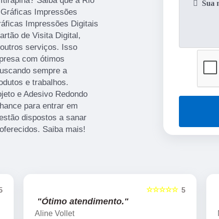
Itirapina? Saiba que a Rio
 Gráficas Impressões
áficas Impressões Digitais
tão de Visita Digital,
outros serviços. Isso
mpresa com ótimos
 buscando sempre a
odutos e trabalhos.
jeto e Adesivo Redondo
chance para entrar em
estão dispostos a sanar
oferecidos. Saiba mais!
☆☆☆☆☆
5
5
"Sou fã."
Marcos Vieira