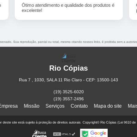
é
Ótimo atendimento e variedade nos serviços e
produtos. Sou fã.
reservado. Sua reprodução, parcial ou total, mesmo citando nossos links, é proibida sem a autoriz
Rio Cópias
Rua 7 , 1030, SALA 11 Rio Claro - CEP: 13500-143
(19) 3525-6020
(19) 3557-2496
Empresa
Missão
Serviços
Contato
Mapa do site
Mai
eor deste site está sujeito à proteção de direitos autorais. Copyright© Rio Cópias (Lei 9610 de