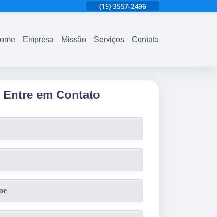
96
(19)
3525-6020
(19)
3557-2496
(19)
3525-6020
ome
Empresa
Missão
Serviços
Contato
Entre em Contato