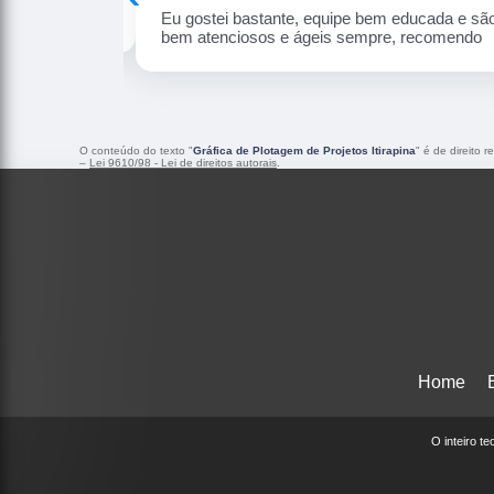
ducada e são
Ótimo atendimento e qualidade dos produtos 
recomendo
excelente!
O conteúdo do texto "
Gráfica de Plotagem de Projetos Itirapina
" é de direito 
–
Lei 9610/98 - Lei de direitos autorais
.
Home
O inteiro t