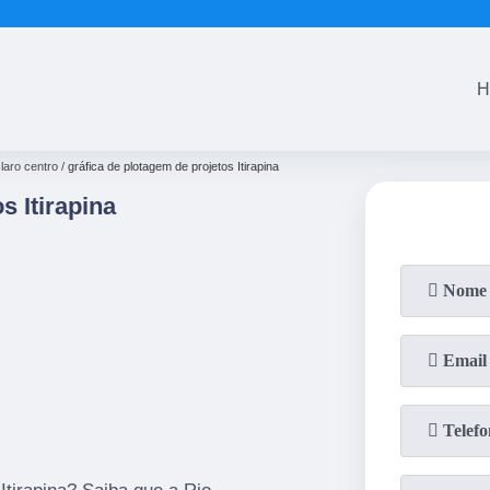
(19)
3525-6020
(19)
3557-24
H
claro centro
gráfica de plotagem de projetos Itirapina
s Itirapina