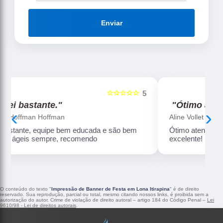
Enviar
☆☆☆☆☆
5
5
"Ótimo atendimento."
‹
›
Aline Vollet
Ótimo atendimento e qualidade dos produtos é
excelente!
O conteúdo do texto "
Impressão de Banner de Festa em Lona Itirapina
" é de direito
reservado. Sua reprodução, parcial ou total, mesmo citando nossos links, é proibida sem a
autorização do autor. Crime de violação de direito autoral – artigo 184 do Código Penal –
Lei
9610/98 - Lei de direitos autorais
.